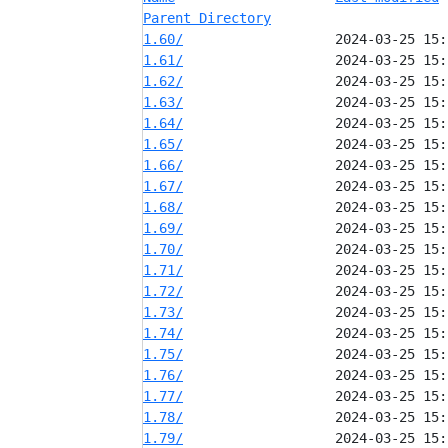
Parent Directory
1.60/
1.61/
1.62/
1.63/
1.64/
1.65/
1.66/
1.67/
1.68/
1.69/
1.70/
1.71/
1.72/
1.73/
1.74/
1.75/
1.76/
1.77/
1.78/
1.79/