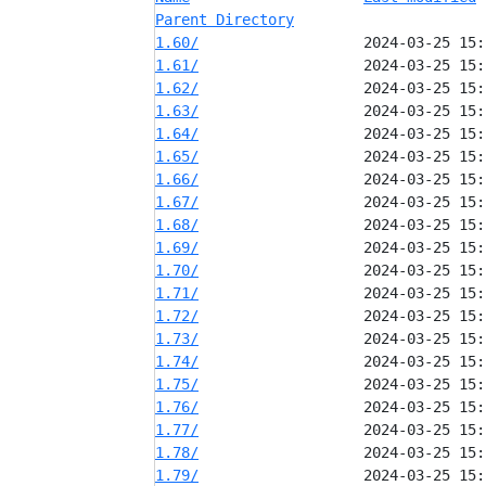
Parent Directory
1.60/
1.61/
1.62/
1.63/
1.64/
1.65/
1.66/
1.67/
1.68/
1.69/
1.70/
1.71/
1.72/
1.73/
1.74/
1.75/
1.76/
1.77/
1.78/
1.79/