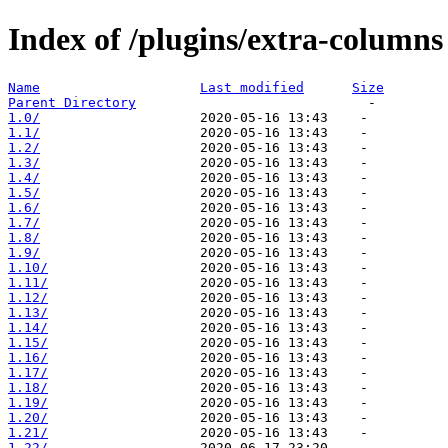
Index of /plugins/extra-columns
Name
Last modified
Size
Parent Directory
1.0/
1.1/
1.2/
1.3/
1.4/
1.5/
1.6/
1.7/
1.8/
1.9/
1.10/
1.11/
1.12/
1.13/
1.14/
1.15/
1.16/
1.17/
1.18/
1.19/
1.20/
1.21/
1.22/